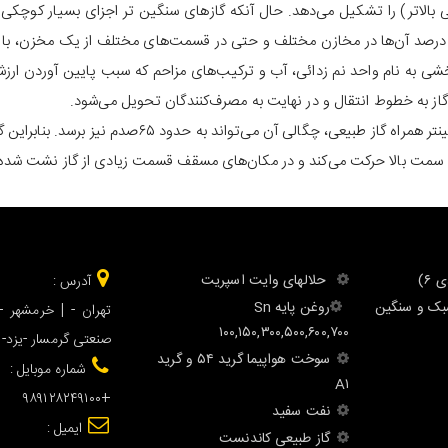
دان‌ها درصد قابل ملاحظه‌ای (تا حدود ۱۰٪ یا کمی بالاتر) را تشکیل می‌دهد. حال آنکه گازهای سنگین ت
ه درصد آن‌ها در مخازن مختلف و حتی در قسمت‌های مختلف از یک مخزن، با 
خشی به نام واحد نم زدائی، آب و ترکیب‌های مزاحم که سبب پایین آوردن ار
گاز به خطوط انتقال و در نهایت به مصرف‌کنندگان تحویل می‌شود.
چگالی گاز متان ۵۵ صدم است، ولی با توجه به ترکیبات سن
زل به سمت بالا حرکت می‌کند و در مکان‌های مسقف قسمت زیادی از گاز نشت شده
حلالهای وایت اسپریت
آدرس :
بک و سنگین
‎روغن پایه Sn
تهران - | خرمشهر 
۱۰۰,۱۵۰,۳۰۰,۵۰۰,۶۰۰,۷۰۰
صنعتی گرمسار -یزد-
سوخت هواپیما گرید ۵۴ و گرید
شماره موبایل :
A۱
+۹۸۹۱۲۸۲۴۹۱۰۰
نفت سفید
ایمیل :
گاز طبیعی کاندنست