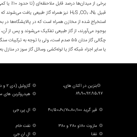
برخی از می
قبیل H
،N
S ,CO
نیز همراه گاز طبیعی یافت می‌شوند ک
۲
۲
۲
استخراج شده از مخازن همراه است که در پالایشگاه‌ها در ب
بوجود می‌آورند، از گاز طبیعی تفکیک می‌شوند و پس از آن، 
یا سایر اجزاء شبکه گاز یا لوله‌کشی وسائل گاز سوز در منا
‎بنزین در اکتان های،
گازوئيل (دى ٢ و دى ٦)
۸۹،۹۰،۹۲،۹۵،٩٧
هيدروكربن های س
قير گريد ۴۰/۵۰،۶۰/۷۰،۸۰/۱۰۰
ال پى جى
مازوت ۱۸۰و ۲۸۰ و ۳۸۰
نفت خام
نفتا
ال ان جى