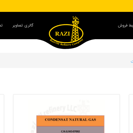
یط فروش
گالری تصاویر
تم
ت