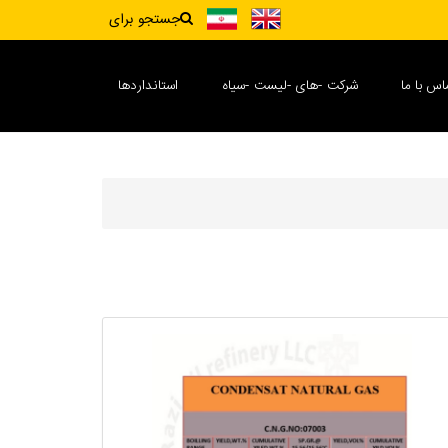
X
جستجو برای
اس با ما
شرکت -های -لیست -سیاه
استانداردها