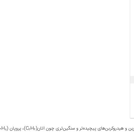
بن و هیدروکربن‌های پیچیده‌تر و سنگین‌تری چون اتان(C
H
)، پروپان (C
H
۳
۸
۲
۶