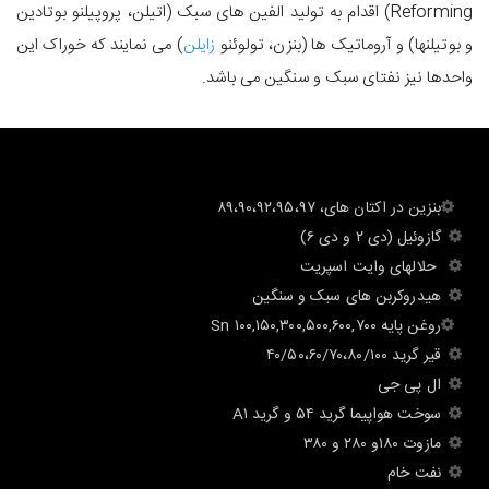
Reforming) اقدام به تولید الفین­ های سبک (اتیلن، پروپیلنو بوتادین
و بوتیلن­ها) و آروماتیک ها (بنزن، تولوئنو
زایلن
) می نمایند که خوراک این
واحدها نیز نفتای سبک و سنگین می باشد.
گازوئيل (دى ٢ و دى ٦)
حلالهای وایت اسپریت
هيدروكربن های سبک و سنگین
قير گريد ۴۰/۵۰،۶۰/۷۰،۸۰/۱۰۰
ال پى جى
سوخت هواپیما گرید ۵۴ و گرید A۱
مازوت ۱۸۰و ۲۸۰ و ۳۸۰
نفت خام