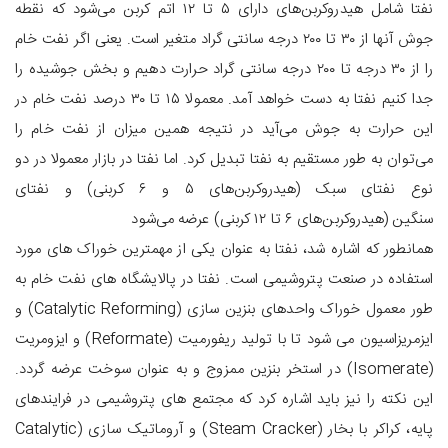
نفتا شامل هیدروکربن‌های دارای ۵ تا ۱۲ اتم کربن می‌شود که نقطه
جوش آنها از ۳۰ تا ۲۰۰ درجه سانتی گراد متغیر است. یعنی اگر نفت خام
را از ۳۰ درجه تا ۲۰۰ درجه سانتی گراد حرارت دهیم و بخش جوشیده را
جدا کنیم نفتا به دست خواهد آمد. معمولا ۱۵ تا ۳۰ درصد نفت خام در
این حرارت به جوش می‌آید در نتیجه همین میزان از نفت خام را
می‌توان به طور مستقیم به نفتا تبدیل کرد. اما نفتا در بازار معمولا در دو
نوع نفتای سبک (هیدروکربن‌های ۵ و ۶ کربنی) و نفتای
سنگین (هیدروکربن‌های ۶ تا ۱۲ کربنی) عرضه می‌شود
همان­طور که اشاره شد، نفتا به عنوان یکی از مهمترین خوراک ­های مورد
استفاده در صنعت پتروشیمی است. نفتا در پالایشگاه های نفت خام به
طور معمول خوراک واحدهای بنزین سازی (Catalytic Reforming) و
ایزمریزاسیون می شود تا با تولید ریفورمیت (Reformate) و ایزومریت
(Isomerate) در استخر بنزین
ممزوج و به عنوان سوخت عرضه گردد.
این نکته را نیز باید اشاره کرد که مجتمع های پتروشیمی در فرایندهای
پایه، کراکر با بخار (Steam Cracker) و آروماتیک سازی (Catalytic