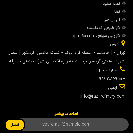
نفت سفید
نفتا
ال ان جى
گاز طبیعی کاندنست
گازوئيل سولفور ۱۰-۱۰۰۰۰ ppm
آدرس :
تهران - | خرمشهر - منطقه آزاد اروند - شهرک صنعتی خرمشهر | سمنان
-شهرک صنعتی گرمسار -یزد- منطقه ویژه اقتصادی-شهرک صنعتی خضرآباد
شماره موبایل :
+۹۸۹۱۲۸۲۴۹۱۰۰
ایمیل :
info@razi-refinery.com
اطلاعات بیشتر
ایمیل